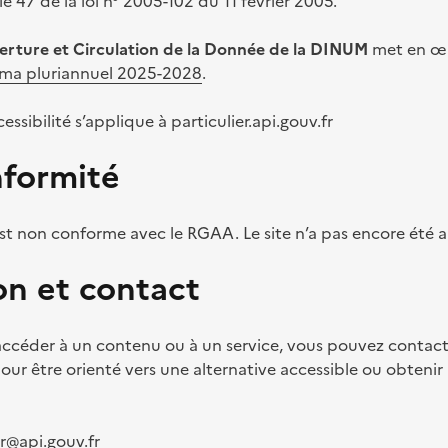
e 47 de la loi n° 2005-102 du 11 février 2005.
erture et Circulation de la Donnée de la DINUM
met en œu
ma pluriannuel 2025-2028
.
ssibilité s’applique à particulier.api.gouv.fr
nformité
 est non conforme avec le RGAA. Le site n’a pas encore été a
on et contact
à accéder à un contenu ou à un service, vous pouvez contact
 pour être orienté vers une alternative accessible ou obteni
er@api.gouv.fr