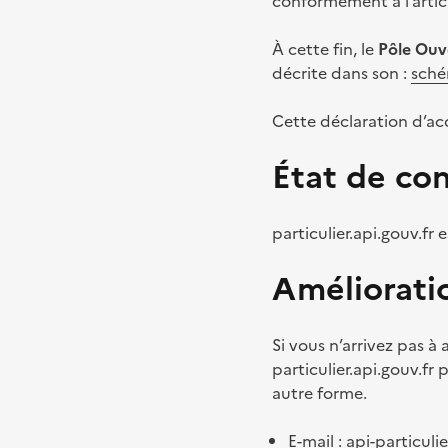
conformément à l’articl
À cette fin, le
Pôle Ouv
décrite dans son :
sché
Cette déclaration d’acce
État de co
particulier.api.gouv.fr
Améliorati
Si vous n’arrivez pas 
particulier.api.gouv.fr
autre forme.
E-mail :
api-particuli