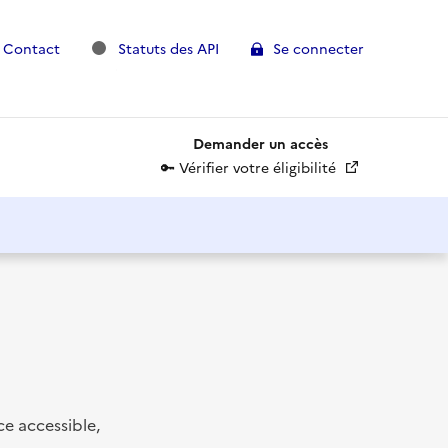
(nouvelle fenêtre)
 Contact
Statuts des API
Se connecter
Demander un accès
(nouvelle fenêtr
🔑 Vérifier votre éligibilité
e accessible,