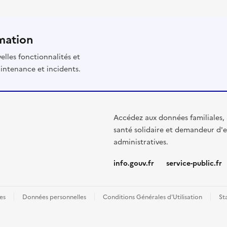
mation
elles fonctionnalités et
intenance et incidents.
Accédez aux données familiales, 
santé solidaire et demandeur d'e
administratives.
info.gouv.fr
service-public.fr
es
Données personnelles
Conditions Générales d'Utilisation
St